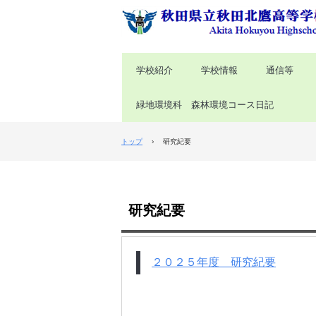
学校紹介
学校情報
通信等
緑地環境科 森林環境コース日記
トップ
›
研究紀要
研究紀要
２０２５年度 研究紀要